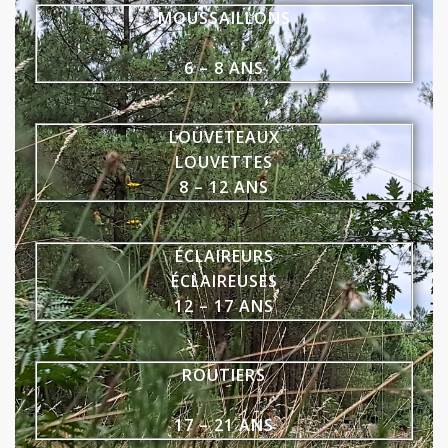
MOUSSAILLONS
6 – 8 ANS
LOUVETEAUX
LOUVETTES
8 – 12 ANS
ÉCLAIREURS
ÉCLAIREUSES
12 – 17 ANS
ROUTIERS
17 – 21 ANS